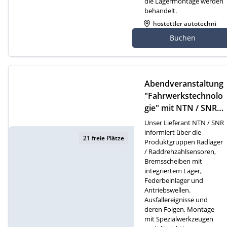
die Lagermontage werden
behandelt.
hostettler autotechni
k ag, Bischofzellerstra
Buchen
sse 141, 9200 Gossau
Abendveranstaltung
"Fahrwerkstechnolo
gie" mit NTN / SNR i
n Buttisholz
Unser Lieferant NTN / SNR
informiert über die
21 freie Plätze
Produktgruppen Radlager
/ Raddrehzahlsensoren,
Bremsscheiben mit
integriertem Lager,
Federbeinlager und
Antriebswellen.
Ausfallereignisse und
deren Folgen, Montage
mit Spezialwerkzeugen