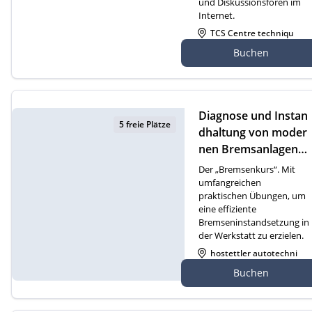
und Diskussionsforen im
Internet.
TCS Centre techniqu
e Cossonay, Route de
Buchen
Dizy 4, 1304 Cossonay
Diagnose und Instan
5 freie Plätze
dhaltung von moder
nen Bremsanlagen
(D)
Der „Bremsenkurs“. Mit
umfangreichen
praktischen Übungen, um
eine effiziente
Bremseninstandsetzung in
der Werkstatt zu erzielen.
hostettler autotechni
k ag, Gewerbezone 2
Buchen
1, 6018 Buttisholz