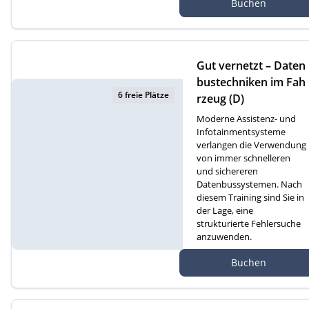
Buchen
atte 1D, 6260 Reiden
Gut vernetzt – Daten
bustechniken im Fah
6 freie Plätze
rzeug (D)
Moderne Assistenz- und
Infotainmentsysteme
verlangen die Verwendung
von immer schnelleren
und sichereren
Datenbussystemen. Nach
diesem Training sind Sie in
der Lage, eine
strukturierte Fehlersuche
anzuwenden.
Autef Gmbh, Kreuzm
Buchen
atte 1D, 6260 Reiden