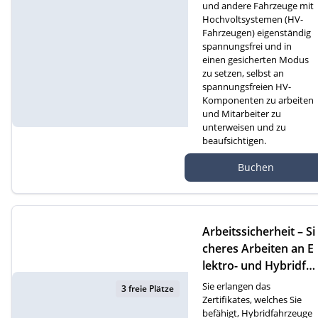
und andere Fahrzeuge mit
Hochvoltsystemen (HV-
Fahrzeugen) eigenständig
spannungsfrei und in
einen gesicherten Modus
zu setzen, selbst an
spannungsfreien HV-
Komponenten zu arbeiten
und Mitarbeiter zu
unterweisen und zu
beaufsichtigen.
Autef Gmbh, Kreuzm
Buchen
atte 1D, 6260 Reiden
Arbeitssicherheit – Si
cheres Arbeiten an E
lektro- und Hybridfa
hrzeugen (F)
Sie erlangen das
3 freie Plätze
Zertifikates, welches Sie
befähigt, Hybridfahrzeuge