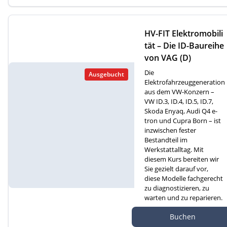
HV-FIT Elektromobili
tät – Die ID-Baureihe
von VAG (D)
Die
Ausgebucht
Elektrofahrzeuggeneration
aus dem VW-Konzern –
VW ID.3, ID.4, ID.5, ID.7,
Skoda Enyaq, Audi Q4 e-
tron und Cupra Born – ist
inzwischen fester
Bestandteil im
Werkstattalltag. Mit
diesem Kurs bereiten wir
Sie gezielt darauf vor,
diese Modelle fachgerecht
zu diagnostizieren, zu
warten und zu reparieren.
Autef GmbH, Kreuzm
Buchen
atte 1D, 6260 Reiden