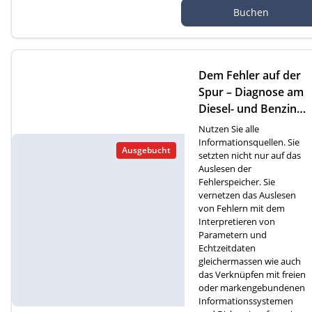
Autef Gmbh, Kreuzm
Buchen
atte 1D, 6260 Reiden
Dem Fehler auf der
Spur – Diagnose am
Diesel- und Benzinm
otor (F)
Nutzen Sie alle
Informationsquellen. Sie
Ausgebucht
setzten nicht nur auf das
Auslesen der
Fehlerspeicher. Sie
vernetzen das Auslesen
von Fehlern mit dem
Interpretieren von
Parametern und
Echtzeitdaten
gleichermassen wie auch
das Verknüpfen mit freien
oder markengebundenen
Informationssystemen