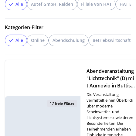
Alle
Autef GmbH, Reiden
Filiale von HAT
HAT But
Kategorien-Filter
Alle
Online
Abendschulung
Betriebswirtschaftli
Abendveranstaltung
"Lichttechnik" (D) mi
t Aumovio in Buttish
olz
Die Veranstaltung
vermittelt einen Überblick
17 freie Plätze
über moderne
Scheinwerfer- und
Lichtsysteme sowie deren
Besonderheiten. Die
Teilnehmenden erhalten
Einblicke in typische