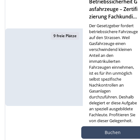
Betriebssicherheit G
asfahrzeuge – Zertifi
zierung Fachkundige
für Gasfahrzeuge (F)
Der Gesetzgeber fordert
betriebssichere Fahrzeuge
9 freie Plätze
auf den Strassen. Weil
Gasfahrzeuge einen
verschwindend kleinen
Anteil an den
immatrikulierten
Fahrzeugen einnehmen,
ist es für ihn unmöglich
selbst spezifische
Nachkontrollen an
Gasanlagen
durchzuführen. Deshalb
delegiert er diese Aufgabe
an speziell ausgebildete
Fachleute. Profitieren Sie
von dieser Gelegenheit.
Autef Gmbh, Kreuzm
Buchen
atte 1D, 6260 Reiden