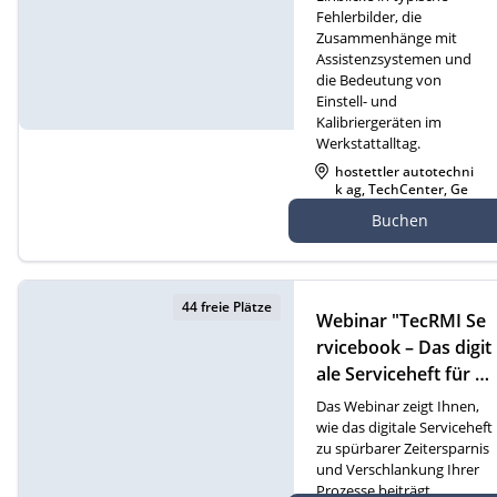
Fehlerbilder, die
Zusammenhänge mit
Assistenzsystemen und
die Bedeutung von
Einstell- und
Kalibriergeräten im
Werkstattalltag.
hostettler autotechni
k ag, TechCenter, Ge
werbezone 21, 6018 B
Buchen
uttisholz
44 freie Plätze
Webinar "TecRMI Se
rvicebook – Das digit
ale Serviceheft für m
oderne Werkstatt- u
Das Webinar zeigt Ihnen,
nd Serviceprozesse"
wie das digitale Serviceheft
zu spürbarer Zeitersparnis
(D)
und Verschlankung Ihrer
Prozesse beiträgt.