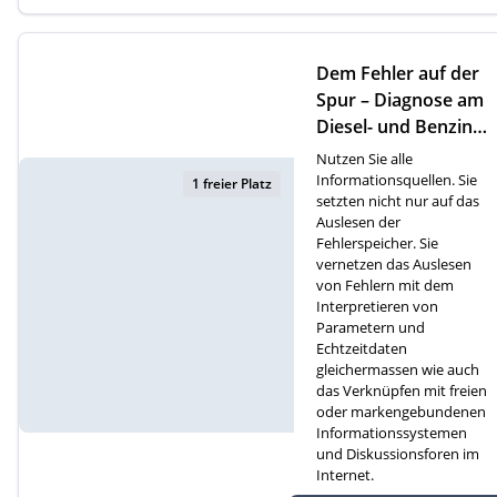
Dem Fehler auf der
Spur – Diagnose am
Diesel- und Benzinm
otor (D)
Nutzen Sie alle
Informationsquellen. Sie
1 freier Platz
setzten nicht nur auf das
Auslesen der
Fehlerspeicher. Sie
vernetzen das Auslesen
von Fehlern mit dem
Interpretieren von
Parametern und
Echtzeitdaten
gleichermassen wie auch
das Verknüpfen mit freien
oder markengebundenen
Informationssystemen
und Diskussionsforen im
Internet.