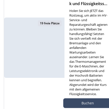
k und Flüssigkeitsser
vice (D)
Holen Sie sich JETZT das
Rüstzeug, um aktiv im HV-
Service- und
19 freie Plätze
Reparaturgeschäft agieren
zu können. Bleiben Sie
handlungsfähig! Setzten
Sie sich vertieft mit der
Bremsanlage und den
anfallenden
Wartungsarbeiten
auseinander. Lernen Sie
das Thermomanagement
für die E-Maschinen, der
Leistungselektronik und
der Hochvolt-Batterien
kennen und begreifen.
Abgerundet wird der Kurs
mit dem allgemeinen
Flüssigkeitsservice.
Autef Gmbh, Kreuzm
Buchen
atte 1D, 6260 Reiden