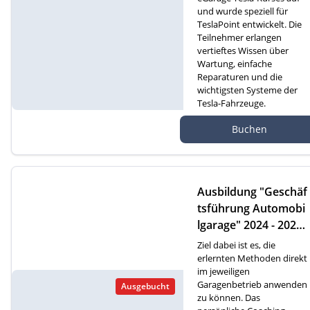
und wurde speziell für
TeslaPoint entwickelt. Die
Teilnehmer erlangen
vertieftes Wissen über
Wartung, einfache
Reparaturen und die
wichtigsten Systeme der
Tesla-Fahrzeuge.
Autef GmbH, Kreuzm
Buchen
atte 1D, 6260 Reiden
Ausbildung "Geschäf
tsführung Automobi
lgarage" 2024 - 2026
(D)
Ziel dabei ist es, die
erlernten Methoden direkt
im jeweiligen
Garagenbetrieb anwenden
Ausgebucht
zu können. Das