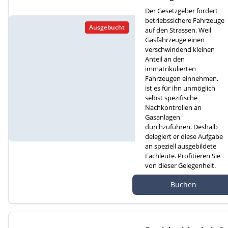
für Gasfahrzeuge (D)
Der Gesetzgeber fordert
betriebssichere Fahrzeuge
Ausgebucht
auf den Strassen. Weil
Gasfahrzeuge einen
verschwindend kleinen
Anteil an den
immatrikulierten
Fahrzeugen einnehmen,
ist es für ihn unmöglich
selbst spezifische
Nachkontrollen an
Gasanlagen
durchzuführen. Deshalb
delegiert er diese Aufgabe
an speziell ausgebildete
Fachleute. Profitieren Sie
von dieser Gelegenheit.
Autef Gmbh, Kreuzm
Buchen
atte 1D, 6260 Reiden