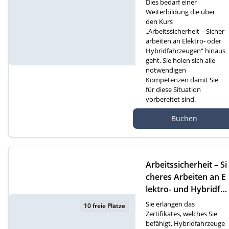
Dies bedarf einer
Weiterbildung die über
den Kurs
„Arbeitssicherheit – Sicher
arbeiten an Elektro- oder
Hybridfahrzeugen“ hinaus
geht. Sie holen sich alle
notwendigen
Kompetenzen damit Sie
für diese Situation
vorbereitet sind.
Autef Gmbh, Kreuzm
Buchen
atte 1D, 6260 Reiden
Arbeitssicherheit – Si
cheres Arbeiten an E
lektro- und Hybridfa
hrzeugen (D)
Sie erlangen das
10 freie Plätze
Zertifikates, welches Sie
befähigt, Hybridfahrzeuge