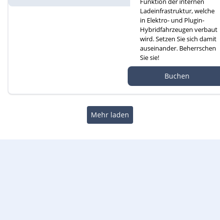
Funktion der internen
Ladeinfrastruktur, welche
in Elektro- und Plugin-
Hybridfahrzeugen verbaut
wird. Setzen Sie sich damit
auseinander. Beherrschen
Sie sie!
Autef GmbH, Kreuzm
Buchen
atte 1D, 6260 Reiden
Mehr laden