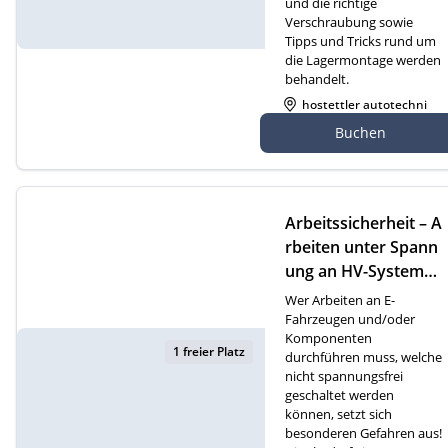
und die richtige
Verschraubung sowie
Tipps und Tricks rund um
die Lagermontage werden
behandelt.
hostettler autotechni
k ag, Gewerbezone 2
Buchen
7, 6018 Buttisholz
Arbeitssicherheit – A
rbeiten unter Spann
ung an HV-Systemen
(D)
Wer Arbeiten an E-
Fahrzeugen und/oder
Komponenten
1 freier Platz
durchführen muss, welche
nicht spannungsfrei
geschaltet werden
können, setzt sich
besonderen Gefahren aus!