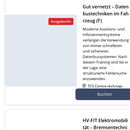
Gut vernetzt – Daten
bustechniken im Fah
rzeug (F)
Ausgebucht
Moderne Assistenz- und
Infotainmentsysteme
verlangen die Verwendung
von immer schnelleren
und sichereren
Datenbussystemen. Nach
diesem Training sind Sie in
der Lage, eine
strukturierte Fehlersuche
anzuwenden.
TCS Centre techniqu
e Cossonay, Route de
Buchen
Dizy 4, 1304 Cossonay
HV-FIT Elektromobili
tät – Bremsentechni