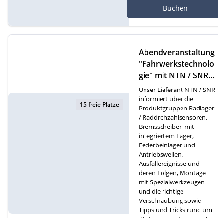
Buchen
Online Webinar
Abendveranstaltung
"Fahrwerkstechnolo
gie" mit NTN / SNR i
n Gossau
Unser Lieferant NTN / SNR
informiert über die
15 freie Plätze
Produktgruppen Radlager
/ Raddrehzahlsensoren,
Bremsscheiben mit
integriertem Lager,
Federbeinlager und
Antriebswellen.
Ausfallereignisse und
deren Folgen, Montage
mit Spezialwerkzeugen
und die richtige
Verschraubung sowie
Tipps und Tricks rund um