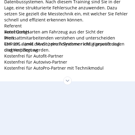
Datenbussystemen. Nach diesem Training sind Sie in der
Lage, eine strukturierte Fehlersuche anzuwenden. Dazu
setzen Sie gezielt die Messtechnik ein, mit welcher Sie Fehler
schnell und effizient erkennen können.
Referent
Vernetzungsarten am Fahrzeug aus der Sicht der
Autef GmbH
Werksattmitarbeitenden verstehen und unterscheiden
Preis
können, damit die einzelnen Systeme richtig geprüft und
CHF 395.- (exkl. MwSt.) pro Teilnehmer inkl. Kursunterlagen
diagnostiziert werden.
und Verpflegung
Kostenfrei für Autofit-Partner
Kostenfrei für Autovivo-Partner
Kostenfrei für AutoPro-Partner mit Technikmodul