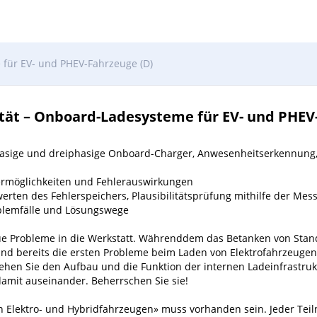
 für EV- und PHEV-Fahrzeuge (D)
ität – Onboard-Ladesysteme für EV- und PHEV
asige und dreiphasige Onboard-Charger, Anwesenheitserkennung,
rmöglichkeiten und Fehlerauswirkungen
rten des Fehlerspeichers, Plausibilitätsprüfung mithilfe der Mess
lemfälle und Lösungswege
eue Probleme in
die Werkstatt. Währenddem das Betanken
von Stan
sind
bereits die ersten Probleme beim Laden von
Elektrofahrzeugen 
stehen Sie den Aufbau und
die Funktion der internen Ladeinfrastruk
damit auseinander. Beherrschen Sie sie!
 an Elektro- und Hybridfahrzeugen» muss vorhanden sein. Jeder Tei