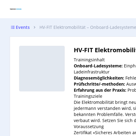
Events
HV-FIT Elektromobilität – Onboard-Ladesysteme
HV-FIT Elektromobil
Trainingsinhalt
Onboard-Ladesysteme:
Einph
Ladeinfrastruktur
Diagnosemöglichkeiten:
Fehle
Prüfschritte/-methoden:
Auswe
Erfahrung aus der Praxis:
Prob
Trainingsziele
Die Elektromobilität bringt n
jedermann verstanden wird, 
bekannten
Problemfälle. Ver
verbaut wird. Setzen Sie
sich 
Voraussetzung
Zertifikat «Sicheres Arbeiten