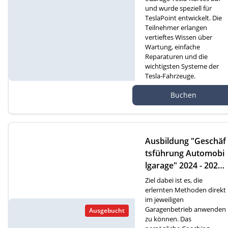
und wurde speziell für
TeslaPoint entwickelt. Die
Teilnehmer erlangen
vertieftes Wissen über
Wartung, einfache
Reparaturen und die
wichtigsten Systeme der
Tesla-Fahrzeuge.
Autef GmbH, Kreuzm
Buchen
atte 1D, 6260 Reiden
Ausbildung "Geschäf
tsführung Automobi
lgarage" 2024 - 2026
(D)
Ziel dabei ist es, die
erlernten Methoden direkt
im jeweiligen
Garagenbetrieb anwenden
Ausgebucht
zu können. Das