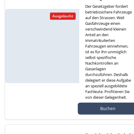
für Gasfahrzeuge (D)
Der Gesetzgeber fordert
betriebssichere Fahrzeuge
Ausgebucht
auf den Strassen. Weil
Gasfahrzeuge einen
verschwindend kleinen
Anteil an den
immatrikulierten
Fahrzeugen einnehmen,
ist es für ihn unmöglich
selbst spezifische
Nachkontrollen an
Gasanlagen
durchzuführen. Deshalb
delegiert er diese Aufgabe
an speziell ausgebildete
Fachleute. Profitieren Sie
von dieser Gelegenheit.
Autef Gmbh, Kreuzm
Buchen
atte 1D, 6260 Reiden