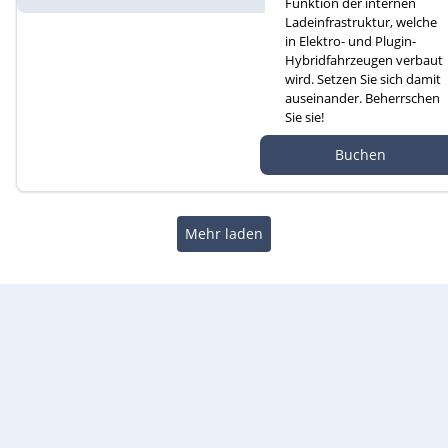
Funktion der internen
Ladeinfrastruktur, welche
in Elektro- und Plugin-
Hybridfahrzeugen verbaut
wird. Setzen Sie sich damit
auseinander. Beherrschen
Sie sie!
Autef GmbH, Kreuzm
Buchen
atte 1D, 6260 Reiden
Mehr laden