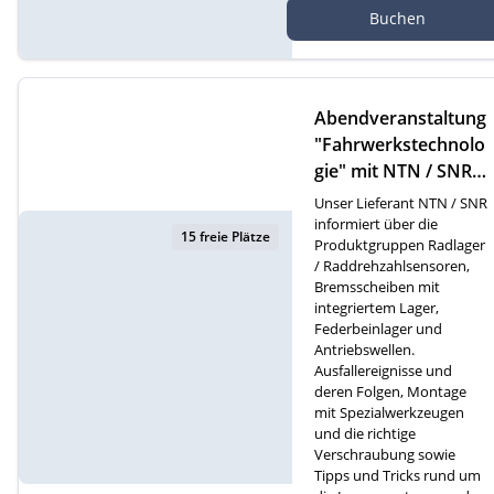
Buchen
Online Webinar
Abendveranstaltung
"Fahrwerkstechnolo
gie" mit NTN / SNR i
n Gossau
Unser Lieferant NTN / SNR
informiert über die
15 freie Plätze
Produktgruppen Radlager
/ Raddrehzahlsensoren,
Bremsscheiben mit
integriertem Lager,
Federbeinlager und
Antriebswellen.
Ausfallereignisse und
deren Folgen, Montage
mit Spezialwerkzeugen
und die richtige
Verschraubung sowie
Tipps und Tricks rund um