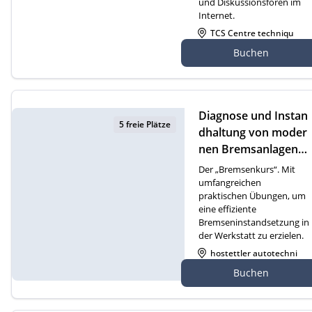
und Diskussionsforen im
Internet.
TCS Centre techniqu
e Cossonay, Route de
Buchen
Dizy 4, 1304 Cossonay
Diagnose und Instan
5 freie Plätze
dhaltung von moder
nen Bremsanlagen
(D)
Der „Bremsenkurs“. Mit
umfangreichen
praktischen Übungen, um
eine effiziente
Bremseninstandsetzung in
der Werkstatt zu erzielen.
hostettler autotechni
k ag, Gewerbezone 2
Buchen
1, 6018 Buttisholz