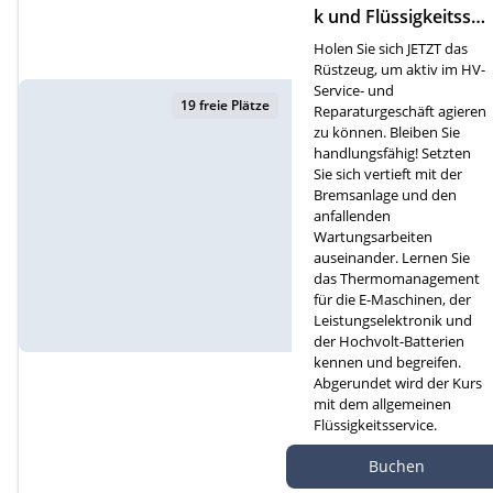
k und Flüssigkeitsser
vice (D)
Holen Sie sich JETZT das
Rüstzeug, um aktiv im HV-
Service- und
19 freie Plätze
Reparaturgeschäft agieren
zu können. Bleiben Sie
handlungsfähig! Setzten
Sie sich vertieft mit der
Bremsanlage und den
anfallenden
Wartungsarbeiten
auseinander. Lernen Sie
das Thermomanagement
für die E-Maschinen, der
Leistungselektronik und
der Hochvolt-Batterien
kennen und begreifen.
Abgerundet wird der Kurs
mit dem allgemeinen
Flüssigkeitsservice.
Autef Gmbh, Kreuzm
Buchen
atte 1D, 6260 Reiden