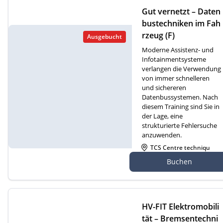
Gut vernetzt – Daten
bustechniken im Fah
rzeug (F)
Ausgebucht
Moderne Assistenz- und
Infotainmentsysteme
verlangen die Verwendung
von immer schnelleren
und sichereren
Datenbussystemen. Nach
diesem Training sind Sie in
der Lage, eine
strukturierte Fehlersuche
anzuwenden.
TCS Centre techniqu
e Cossonay, Route de
Buchen
Dizy 4, 1304 Cossonay
HV-FIT Elektromobili
tät – Bremsentechni