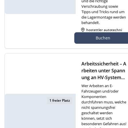
und die richtige
Verschraubung sowie
Tipps und Tricks rund um
die Lagermontage werden
behandelt.
hostettler autotechni
k ag, Gewerbezone 2
Buchen
7, 6018 Buttisholz
Arbeitssicherheit – A
rbeiten unter Spann
ung an HV-Systemen
(D)
Wer Arbeiten an E-
Fahrzeugen und/oder
Komponenten
1 freier Platz
durchführen muss, welche
nicht spannungsfrei
geschaltet werden
können, setzt sich
besonderen Gefahren aus!