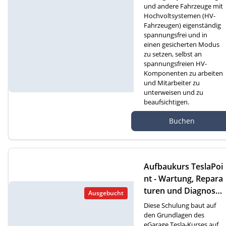
und andere Fahrzeuge mit
Hochvoltsystemen (HV-
Fahrzeugen) eigenständig
spannungsfrei und in
einen gesicherten Modus
zu setzen, selbst an
spannungsfreien HV-
Komponenten zu arbeiten
und Mitarbeiter zu
unterweisen und zu
beaufsichtigen.
Autef Gmbh, Kreuzm
Buchen
atte 1D, 6260 Reiden
Aufbaukurs TeslaPoi
nt - Wartung, Repara
turen und Diagnose
Ausgebucht
an Tesla-Fahrzeugen
Diese Schulung baut auf
(D)
den Grundlagen des
eGarage Tesla-Kurses auf