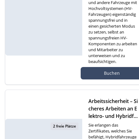
und andere Fahrzeuge mit
Hochvoltsystemen (HV-
Fahrzeugen) eigenständig
spannungsfrei und in
einen gesicherten Modus
zu setzen, selbst an
spannungsfreien HV-
Komponenten zu arbeiten
und Mitarbeiter zu
unterweisen und zu
beaufsichtigen.
Autef Gmbh, Kreuzm
Buchen
atte 1D, 6260 Reiden
Arbeitssicherheit – Si
cheres Arbeiten an E
lektro- und Hybridfa
hrzeugen (F)
Sie erlangen das
2 freie Plätze
Zertifikates, welches Sie
befähigt, Hybridfahrzeuge