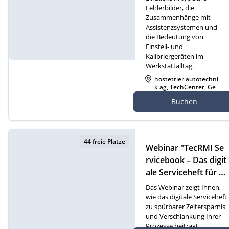
Fehlerbilder, die
Zusammenhänge mit
Assistenzsystemen und
die Bedeutung von
Einstell- und
Kalibriergeräten im
Werkstattalltag.
hostettler autotechni
k ag, TechCenter, Ge
werbezone 21, 6018 B
Buchen
uttisholz
44 freie Plätze
Webinar "TecRMI Se
rvicebook – Das digit
ale Serviceheft für m
oderne Werkstatt- u
Das Webinar zeigt Ihnen,
nd Serviceprozesse"
wie das digitale Serviceheft
zu spürbarer Zeitersparnis
(D)
und Verschlankung Ihrer
Prozesse beiträgt.