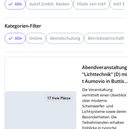
Alle
Autef GmbH, Reiden
Filiale von HAT
HAT But
Kategorien-Filter
Alle
Online
Abendschulung
Betriebswirtschaftli
Abendveranstaltung
"Lichttechnik" (D) mi
t Aumovio in Buttish
olz
Die Veranstaltung
vermittelt einen Überblick
17 freie Plätze
über moderne
Scheinwerfer- und
Lichtsysteme sowie deren
Besonderheiten. Die
Teilnehmenden erhalten
Einblicke in typische