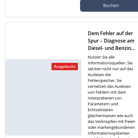
Autef Gmbh, Kreuzm
Buchen
atte 1D, 6260 Reiden
Dem Fehler auf der
Spur – Diagnose am
Diesel- und Benzinm
otor (F)
Nutzen Sie alle
Informationsquellen. Sie
Ausgebucht
setzten nicht nur auf das
Auslesen der
Fehlerspeicher. Sie
vernetzen das Auslesen
von Fehlern mit dem
Interpretieren von
Parametern und
Echtzeitdaten
gleichermassen wie auch
das Verknüpfen mit freien
oder markengebundenen
Informationssystemen