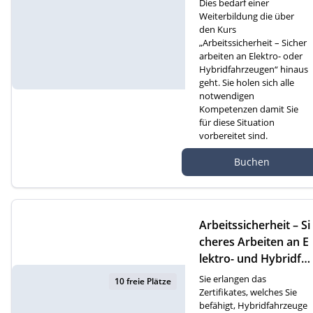
Dies bedarf einer
Weiterbildung die über
den Kurs
„Arbeitssicherheit – Sicher
arbeiten an Elektro- oder
Hybridfahrzeugen“ hinaus
geht. Sie holen sich alle
notwendigen
Kompetenzen damit Sie
für diese Situation
vorbereitet sind.
Autef Gmbh, Kreuzm
Buchen
atte 1D, 6260 Reiden
Arbeitssicherheit – Si
cheres Arbeiten an E
lektro- und Hybridfa
hrzeugen (D)
Sie erlangen das
10 freie Plätze
Zertifikates, welches Sie
befähigt, Hybridfahrzeuge