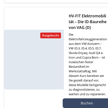
HV-FIT Elektromobili
tät – Die ID-Baureihe
von VAG (D)
Die
Ausgebucht
Elektrofahrzeuggeneration
aus dem VW-Konzern –
VW ID.3, ID.4, ID.5, ID.7,
Skoda Enyaq, Audi Q4 e-
tron und Cupra Born – ist
inzwischen fester
Bestandteil im
Werkstattalltag. Mit
diesem Kurs bereiten wir
Sie gezielt darauf vor,
diese Modelle fachgerecht
zu diagnostizieren, zu
warten und zu reparieren.
Autef GmbH, Kreuzm
Buchen
atte 1D, 6260 Reiden