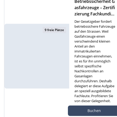
Betriebssicherheit G
asfahrzeuge – Zertifi
zierung Fachkundige
für Gasfahrzeuge (F)
Der Gesetzgeber fordert
betriebssichere Fahrzeuge
9 freie Plätze
auf den Strassen. Weil
Gasfahrzeuge einen
verschwindend kleinen
Anteil an den
immatrikulierten
Fahrzeugen einnehmen,
ist es für ihn unmöglich
selbst spezifische
Nachkontrollen an
Gasanlagen
durchzuführen. Deshalb
delegiert er diese Aufgabe
an speziell ausgebildete
Fachleute. Profitieren Sie
von dieser Gelegenheit.
Autef Gmbh, Kreuzm
Buchen
atte 1D, 6260 Reiden