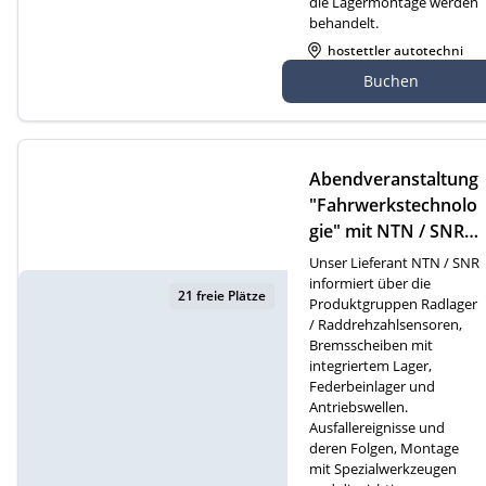
die Lagermontage werden
behandelt.
hostettler autotechni
k ag, Bischofzellerstra
Buchen
sse 141, 9200 Gossau
Abendveranstaltung
"Fahrwerkstechnolo
gie" mit NTN / SNR i
n Buttisholz
Unser Lieferant NTN / SNR
informiert über die
21 freie Plätze
Produktgruppen Radlager
/ Raddrehzahlsensoren,
Bremsscheiben mit
integriertem Lager,
Federbeinlager und
Antriebswellen.
Ausfallereignisse und
deren Folgen, Montage
mit Spezialwerkzeugen