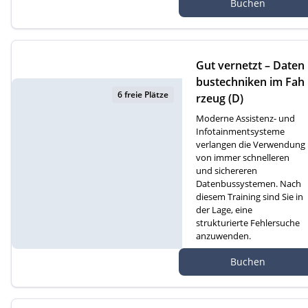
Buchen
atte 1D, 6260 Reiden
Gut vernetzt – Daten
bustechniken im Fah
6 freie Plätze
rzeug (D)
Moderne Assistenz- und
Infotainmentsysteme
verlangen die Verwendung
von immer schnelleren
und sichereren
Datenbussystemen. Nach
diesem Training sind Sie in
der Lage, eine
strukturierte Fehlersuche
anzuwenden.
Autef Gmbh, Kreuzm
Buchen
atte 1D, 6260 Reiden