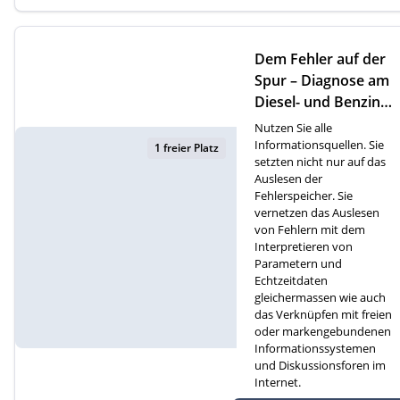
Dem Fehler auf der
Spur – Diagnose am
Diesel- und Benzinm
otor (D)
Nutzen Sie alle
Informationsquellen. Sie
1 freier Platz
setzten nicht nur auf das
Auslesen der
Fehlerspeicher. Sie
vernetzen das Auslesen
von Fehlern mit dem
Interpretieren von
Parametern und
Echtzeitdaten
gleichermassen wie auch
das Verknüpfen mit freien
oder markengebundenen
Informationssystemen
und Diskussionsforen im
Internet.