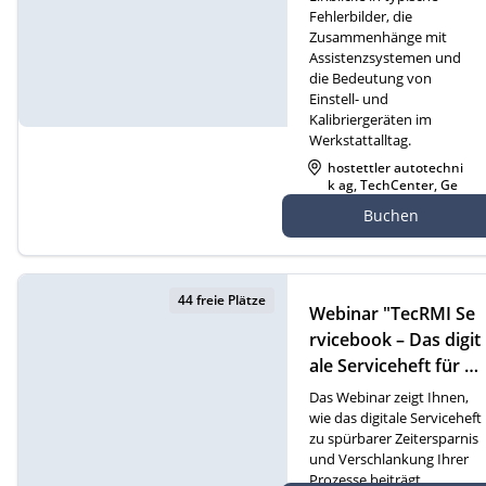
Fehlerbilder, die
Zusammenhänge mit
Assistenzsystemen und
die Bedeutung von
Einstell- und
Kalibriergeräten im
Werkstattalltag.
hostettler autotechni
k ag, TechCenter, Ge
werbezone 21, 6018 B
Buchen
uttisholz
44 freie Plätze
Webinar "TecRMI Se
rvicebook – Das digit
ale Serviceheft für m
oderne Werkstatt- u
Das Webinar zeigt Ihnen,
nd Serviceprozesse"
wie das digitale Serviceheft
zu spürbarer Zeitersparnis
(D)
und Verschlankung Ihrer
Prozesse beiträgt.