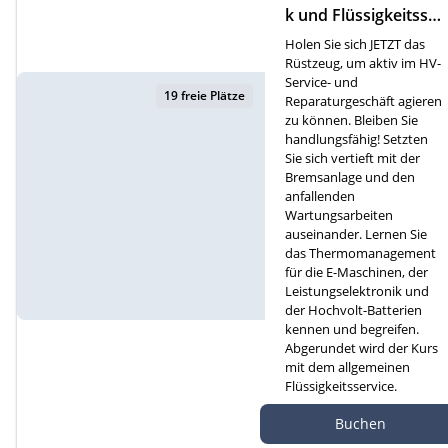
k und Flüssigkeitsser
vice (D)
Holen Sie sich JETZT das
Rüstzeug, um aktiv im HV-
Service- und
19 freie Plätze
Reparaturgeschäft agieren
zu können. Bleiben Sie
handlungsfähig! Setzten
Sie sich vertieft mit der
Bremsanlage und den
anfallenden
Wartungsarbeiten
auseinander. Lernen Sie
das Thermomanagement
für die E-Maschinen, der
Leistungselektronik und
der Hochvolt-Batterien
kennen und begreifen.
Abgerundet wird der Kurs
mit dem allgemeinen
Flüssigkeitsservice.
Autef Gmbh, Kreuzm
Buchen
atte 1D, 6260 Reiden