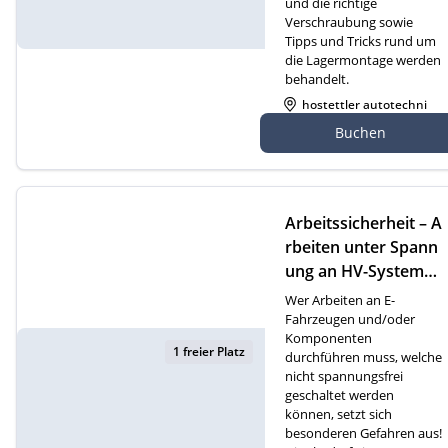
und die richtige
Verschraubung sowie
Tipps und Tricks rund um
die Lagermontage werden
behandelt.
hostettler autotechni
k ag, Gewerbezone 2
Buchen
7, 6018 Buttisholz
Arbeitssicherheit – A
rbeiten unter Spann
ung an HV-Systemen
(D)
Wer Arbeiten an E-
Fahrzeugen und/oder
Komponenten
1 freier Platz
durchführen muss, welche
nicht spannungsfrei
geschaltet werden
können, setzt sich
besonderen Gefahren aus!