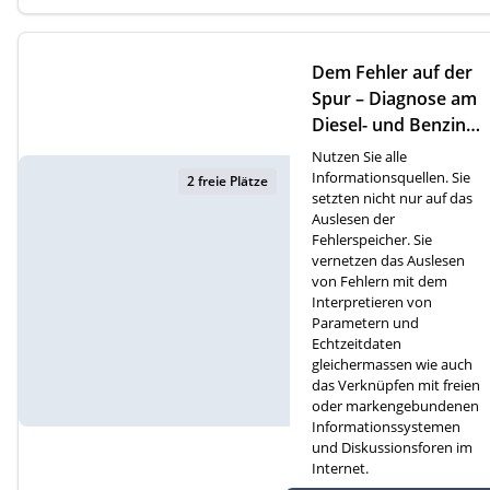
Dem Fehler auf der
Spur – Diagnose am
Diesel- und Benzinm
otor (D)
Nutzen Sie alle
Informationsquellen. Sie
2 freie Plätze
setzten nicht nur auf das
Auslesen der
Fehlerspeicher. Sie
vernetzen das Auslesen
von Fehlern mit dem
Interpretieren von
Parametern und
Echtzeitdaten
gleichermassen wie auch
das Verknüpfen mit freien
oder markengebundenen
Informationssystemen
und Diskussionsforen im
Internet.