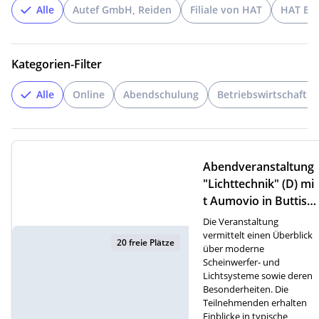
Alle
Autef GmbH, Reiden
Filiale von HAT
HAT But
Kategorien-Filter
Alle
Online
Abendschulung
Betriebswirtschaftli
Abendveranstaltung
"Lichttechnik" (D) mi
t Aumovio in Buttish
olz
Die Veranstaltung
vermittelt einen Überblick
20 freie Plätze
über moderne
Scheinwerfer- und
Lichtsysteme sowie deren
Besonderheiten. Die
Teilnehmenden erhalten
Einblicke in typische