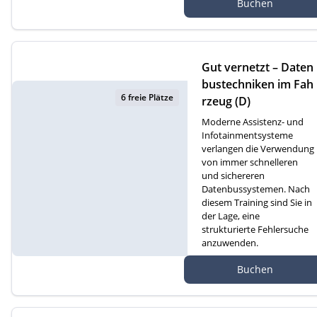
Buchen
atte 1D, 6260 Reiden
Gut vernetzt – Daten
bustechniken im Fah
6 freie Plätze
rzeug (D)
Moderne Assistenz- und
Infotainmentsysteme
verlangen die Verwendung
von immer schnelleren
und sichereren
Datenbussystemen. Nach
diesem Training sind Sie in
der Lage, eine
strukturierte Fehlersuche
anzuwenden.
Autef Gmbh, Kreuzm
Buchen
atte 1D, 6260 Reiden