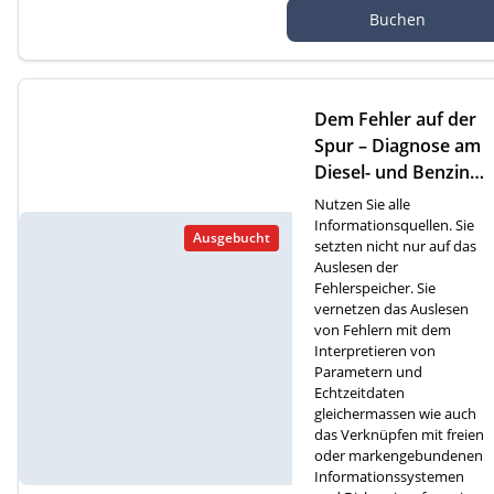
Autef Gmbh, Kreuzm
Buchen
atte 1D, 6260 Reiden
Dem Fehler auf der
Spur – Diagnose am
Diesel- und Benzinm
otor (F)
Nutzen Sie alle
Informationsquellen. Sie
Ausgebucht
setzten nicht nur auf das
Auslesen der
Fehlerspeicher. Sie
vernetzen das Auslesen
von Fehlern mit dem
Interpretieren von
Parametern und
Echtzeitdaten
gleichermassen wie auch
das Verknüpfen mit freien
oder markengebundenen
Informationssystemen