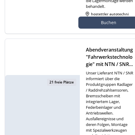
die Lagermontage werden
behandelt.
hostettler autotechni
k ag, Bischofzellerstra
Buchen
sse 141, 9200 Gossau
Abendveranstaltung
"Fahrwerkstechnolo
gie" mit NTN / SNR i
n Buttisholz
Unser Lieferant NTN / SNR
informiert über die
21 freie Plätze
Produktgruppen Radlager
/ Raddrehzahlsensoren,
Bremsscheiben mit
integriertem Lager,
Federbeinlager und
Antriebswellen.
Ausfallereignisse und
deren Folgen, Montage
mit Spezialwerkzeugen