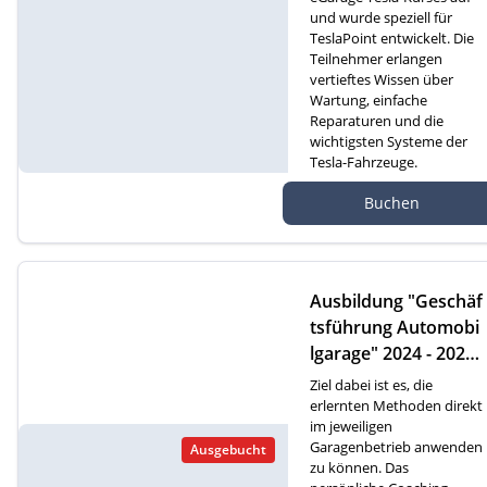
und wurde speziell für
TeslaPoint entwickelt. Die
Teilnehmer erlangen
vertieftes Wissen über
Wartung, einfache
Reparaturen und die
wichtigsten Systeme der
Tesla-Fahrzeuge.
Autef GmbH, Kreuzm
Buchen
atte 1D, 6260 Reiden
Ausbildung "Geschäf
tsführung Automobi
lgarage" 2024 - 2026
(D)
Ziel dabei ist es, die
erlernten Methoden direkt
im jeweiligen
Garagenbetrieb anwenden
Ausgebucht
zu können. Das