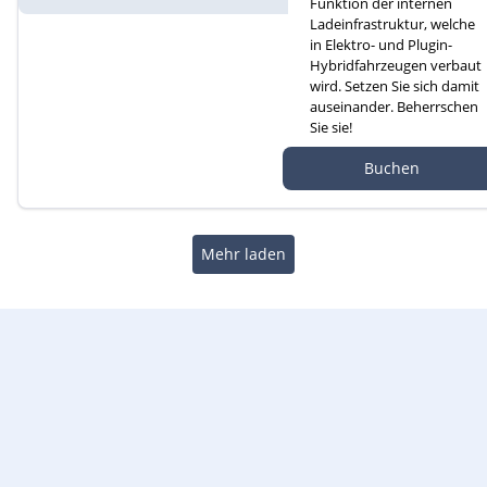
Funktion der internen
Ladeinfrastruktur, welche
in Elektro- und Plugin-
Hybridfahrzeugen verbaut
wird. Setzen Sie sich damit
auseinander. Beherrschen
Sie sie!
Autef GmbH, Kreuzm
Buchen
atte 1D, 6260 Reiden
Mehr laden