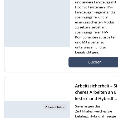
und andere Fahrzeuge mit
Hochvoltsystemen (HV-
Fahrzeugen) eigenständig
spannungsfrei und in
einen gesicherten Modus
zu setzen, selbst an
spannungsfreien HV-
Komponenten zu arbeiten
und Mitarbeiter zu
unterweisen und zu
beaufsichtigen.
Autef Gmbh, Kreuzm
Buchen
atte 1D, 6260 Reiden
Arbeitssicherheit – Si
cheres Arbeiten an E
lektro- und Hybridfa
hrzeugen (F)
Sie erlangen das
2 freie Plätze
Zertifikates, welches Sie
befähigt, Hybridfahrzeuge