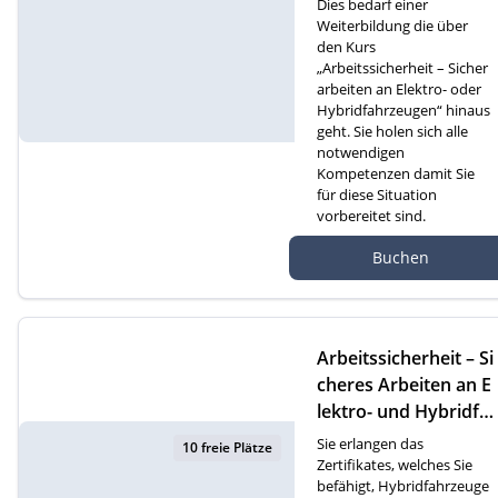
Dies bedarf einer
Weiterbildung die über
den Kurs
„Arbeitssicherheit – Sicher
arbeiten an Elektro- oder
Hybridfahrzeugen“ hinaus
geht. Sie holen sich alle
notwendigen
Kompetenzen damit Sie
für diese Situation
vorbereitet sind.
Autef Gmbh, Kreuzm
Buchen
atte 1D, 6260 Reiden
Arbeitssicherheit – Si
cheres Arbeiten an E
lektro- und Hybridfa
hrzeugen (D)
Sie erlangen das
10 freie Plätze
Zertifikates, welches Sie
befähigt, Hybridfahrzeuge