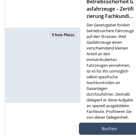
Betriebssicherheit G
asfahrzeuge – Zertifi
zierung Fachkundige
für Gasfahrzeuge (F)
Der Gesetzgeber fordert
betriebssichere Fahrzeuge
9 freie Plätze
auf den Strassen. Weil
Gasfahrzeuge einen
verschwindend kleinen
Anteil an den
immatrikulierten
Fahrzeugen einnehmen,
ist es für ihn unmöglich
selbst spezifische
Nachkontrollen an
Gasanlagen
durchzuführen. Deshalb
delegiert er diese Aufgabe
an speziell ausgebildete
Fachleute. Profitieren Sie
von dieser Gelegenheit.
Autef Gmbh, Kreuzm
Buchen
atte 1D, 6260 Reiden