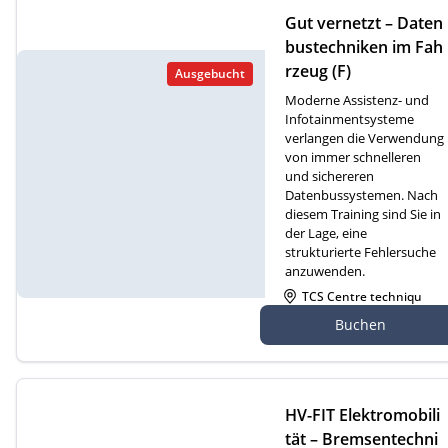
Gut vernetzt – Daten
bustechniken im Fah
rzeug (F)
Ausgebucht
Moderne Assistenz- und
Infotainmentsysteme
verlangen die Verwendung
von immer schnelleren
und sichereren
Datenbussystemen. Nach
diesem Training sind Sie in
der Lage, eine
strukturierte Fehlersuche
anzuwenden.
TCS Centre techniqu
e Cossonay, Route de
Buchen
Dizy 4, 1304 Cossonay
HV-FIT Elektromobili
tät – Bremsentechni