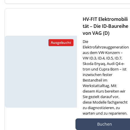
HV-FIT Elektromobili
tät – Die ID-Baureihe
von VAG (D)
Die
Ausgebucht
Elektrofahrzeuggeneration
aus dem VW-Konzern –
VW ID.3, ID.4, ID.5, ID.7,
Skoda Enyaq, Audi Q4 e-
tron und Cupra Born – ist
inzwischen fester
Bestandteil im
Werkstattalltag. Mit
diesem Kurs bereiten wir
Sie gezielt darauf vor,
diese Modelle fachgerecht
zu diagnostizieren, zu
warten und zu reparieren.
Autef GmbH, Kreuzm
Buchen
atte 1D, 6260 Reiden