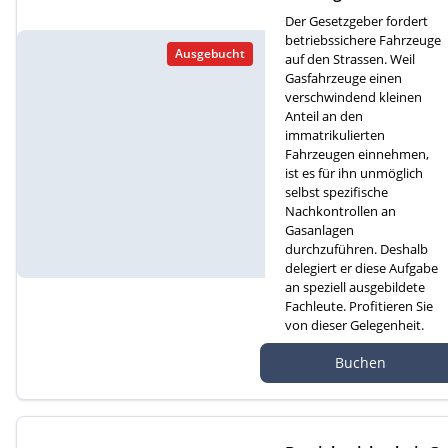
für Gasfahrzeuge (D)
Der Gesetzgeber fordert
betriebssichere Fahrzeuge
Ausgebucht
auf den Strassen. Weil
Gasfahrzeuge einen
verschwindend kleinen
Anteil an den
immatrikulierten
Fahrzeugen einnehmen,
ist es für ihn unmöglich
selbst spezifische
Nachkontrollen an
Gasanlagen
durchzuführen. Deshalb
delegiert er diese Aufgabe
an speziell ausgebildete
Fachleute. Profitieren Sie
von dieser Gelegenheit.
Autef Gmbh, Kreuzm
Buchen
atte 1D, 6260 Reiden