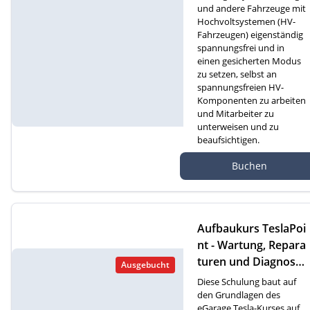
und andere Fahrzeuge mit
Hochvoltsystemen (HV-
Fahrzeugen) eigenständig
spannungsfrei und in
einen gesicherten Modus
zu setzen, selbst an
spannungsfreien HV-
Komponenten zu arbeiten
und Mitarbeiter zu
unterweisen und zu
beaufsichtigen.
Autef Gmbh, Kreuzm
Buchen
atte 1D, 6260 Reiden
Aufbaukurs TeslaPoi
nt - Wartung, Repara
turen und Diagnose
Ausgebucht
an Tesla-Fahrzeugen
Diese Schulung baut auf
(D)
den Grundlagen des
eGarage Tesla-Kurses auf