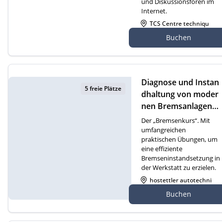
und Diskussionsforen im
Internet.
TCS Centre techniqu
e Cossonay, Route de
Buchen
Dizy 4, 1304 Cossonay
Diagnose und Instan
5 freie Plätze
dhaltung von moder
nen Bremsanlagen
(D)
Der „Bremsenkurs“. Mit
umfangreichen
praktischen Übungen, um
eine effiziente
Bremseninstandsetzung in
der Werkstatt zu erzielen.
hostettler autotechni
k ag, Gewerbezone 2
Buchen
1, 6018 Buttisholz