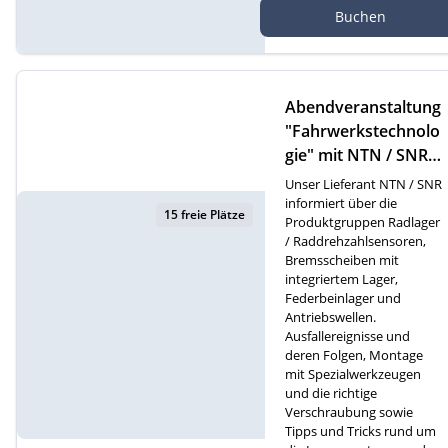
Buchen
Online Webinar
Abendveranstaltung
"Fahrwerkstechnolo
gie" mit NTN / SNR i
n Gossau
Unser Lieferant NTN / SNR
informiert über die
15 freie Plätze
Produktgruppen Radlager
/ Raddrehzahlsensoren,
Bremsscheiben mit
integriertem Lager,
Federbeinlager und
Antriebswellen.
Ausfallereignisse und
deren Folgen, Montage
mit Spezialwerkzeugen
und die richtige
Verschraubung sowie
Tipps und Tricks rund um