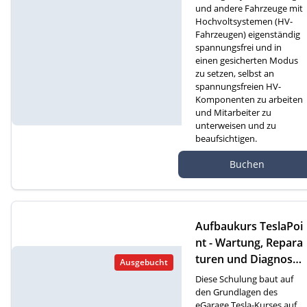
und andere Fahrzeuge mit
Hochvoltsystemen (HV-
Fahrzeugen) eigenständig
spannungsfrei und in
einen gesicherten Modus
zu setzen, selbst an
spannungsfreien HV-
Komponenten zu arbeiten
und Mitarbeiter zu
unterweisen und zu
beaufsichtigen.
Autef Gmbh, Kreuzm
Buchen
atte 1D, 6260 Reiden
Aufbaukurs TeslaPoi
nt - Wartung, Repara
turen und Diagnose
Ausgebucht
an Tesla-Fahrzeugen
Diese Schulung baut auf
(D)
den Grundlagen des
eGarage Tesla-Kurses auf