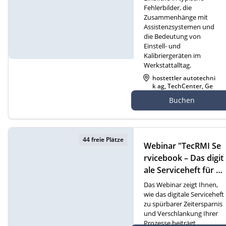
Fehlerbilder, die
Zusammenhänge mit
Assistenzsystemen und
die Bedeutung von
Einstell- und
Kalibriergeräten im
Werkstattalltag.
hostettler autotechni
k ag, TechCenter, Ge
werbezone 21, 6018 B
Buchen
uttisholz
44 freie Plätze
Webinar "TecRMI Se
rvicebook – Das digit
ale Serviceheft für m
oderne Werkstatt- u
Das Webinar zeigt Ihnen,
nd Serviceprozesse"
wie das digitale Serviceheft
zu spürbarer Zeitersparnis
(D)
und Verschlankung Ihrer
Prozesse beiträgt.