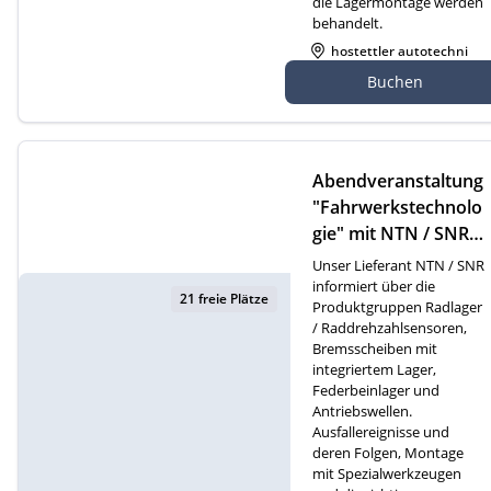
die Lagermontage werden
behandelt.
hostettler autotechni
k ag, Bischofzellerstra
Buchen
sse 141, 9200 Gossau
Abendveranstaltung
"Fahrwerkstechnolo
gie" mit NTN / SNR i
n Buttisholz
Unser Lieferant NTN / SNR
informiert über die
21 freie Plätze
Produktgruppen Radlager
/ Raddrehzahlsensoren,
Bremsscheiben mit
integriertem Lager,
Federbeinlager und
Antriebswellen.
Ausfallereignisse und
deren Folgen, Montage
mit Spezialwerkzeugen