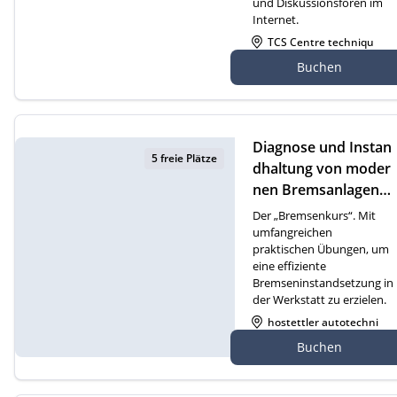
und Diskussionsforen im
Internet.
TCS Centre techniqu
e Cossonay, Route de
Buchen
Dizy 4, 1304 Cossonay
Diagnose und Instan
5 freie Plätze
dhaltung von moder
nen Bremsanlagen
(D)
Der „Bremsenkurs“. Mit
umfangreichen
praktischen Übungen, um
eine effiziente
Bremseninstandsetzung in
der Werkstatt zu erzielen.
hostettler autotechni
k ag, Gewerbezone 2
Buchen
1, 6018 Buttisholz