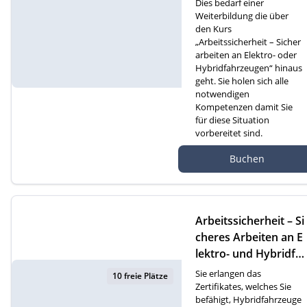
Dies bedarf einer
Weiterbildung die über
den Kurs
„Arbeitssicherheit – Sicher
arbeiten an Elektro- oder
Hybridfahrzeugen“ hinaus
geht. Sie holen sich alle
notwendigen
Kompetenzen damit Sie
für diese Situation
vorbereitet sind.
Autef Gmbh, Kreuzm
Buchen
atte 1D, 6260 Reiden
Arbeitssicherheit – Si
cheres Arbeiten an E
lektro- und Hybridfa
hrzeugen (D)
Sie erlangen das
10 freie Plätze
Zertifikates, welches Sie
befähigt, Hybridfahrzeuge