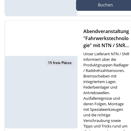
Buchen
Online Webinar
Abendveranstaltung
"Fahrwerkstechnolo
gie" mit NTN / SNR i
n Gossau
Unser Lieferant NTN / SNR
informiert über die
15 freie Plätze
Produktgruppen Radlager
/ Raddrehzahlsensoren,
Bremsscheiben mit
integriertem Lager,
Federbeinlager und
Antriebswellen.
Ausfallereignisse und
deren Folgen, Montage
mit Spezialwerkzeugen
und die richtige
Verschraubung sowie
Tipps und Tricks rund um