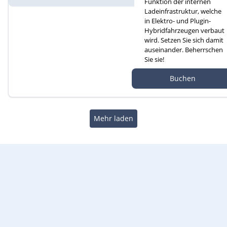
Funktion der internen
Ladeinfrastruktur, welche
in Elektro- und Plugin-
Hybridfahrzeugen verbaut
wird. Setzen Sie sich damit
auseinander. Beherrschen
Sie sie!
Autef GmbH, Kreuzm
Buchen
atte 1D, 6260 Reiden
Mehr laden