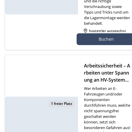
und die richtige
Verschraubung sowie
Tipps und Tricks rund um
die Lagermontage werden
behandelt.
hostettler autotechni
k ag, Gewerbezone 2
Buchen
7, 6018 Buttisholz
Arbeitssicherheit – A
rbeiten unter Spann
ung an HV-Systemen
(D)
Wer Arbeiten an E-
Fahrzeugen und/oder
Komponenten
1 freier Platz
durchführen muss, welche
nicht spannungsfrei
geschaltet werden
können, setzt sich
besonderen Gefahren aus!