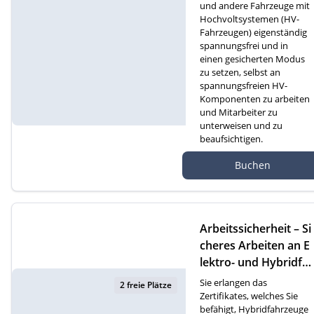
und andere Fahrzeuge mit
Hochvoltsystemen (HV-
Fahrzeugen) eigenständig
spannungsfrei und in
einen gesicherten Modus
zu setzen, selbst an
spannungsfreien HV-
Komponenten zu arbeiten
und Mitarbeiter zu
unterweisen und zu
beaufsichtigen.
Autef Gmbh, Kreuzm
Buchen
atte 1D, 6260 Reiden
Arbeitssicherheit – Si
cheres Arbeiten an E
lektro- und Hybridfa
hrzeugen (F)
Sie erlangen das
2 freie Plätze
Zertifikates, welches Sie
befähigt, Hybridfahrzeuge