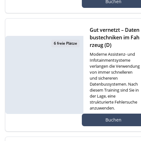
Buchen
atte 1D, 6260 Reiden
Gut vernetzt – Daten
bustechniken im Fah
6 freie Plätze
rzeug (D)
Moderne Assistenz- und
Infotainmentsysteme
verlangen die Verwendung
von immer schnelleren
und sichereren
Datenbussystemen. Nach
diesem Training sind Sie in
der Lage, eine
strukturierte Fehlersuche
anzuwenden.
Autef Gmbh, Kreuzm
Buchen
atte 1D, 6260 Reiden