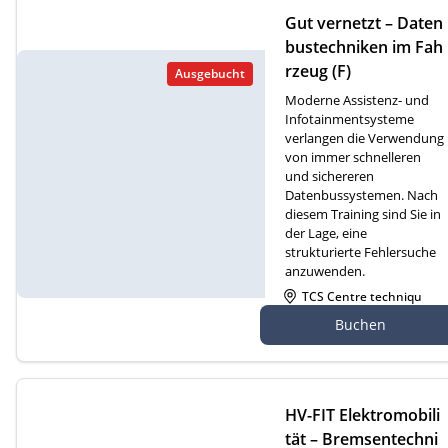
Gut vernetzt – Daten
bustechniken im Fah
rzeug (F)
Ausgebucht
Moderne Assistenz- und
Infotainmentsysteme
verlangen die Verwendung
von immer schnelleren
und sichereren
Datenbussystemen. Nach
diesem Training sind Sie in
der Lage, eine
strukturierte Fehlersuche
anzuwenden.
TCS Centre techniqu
e Cossonay, Route de
Buchen
Dizy 4, 1304 Cossonay
HV-FIT Elektromobili
tät – Bremsentechni