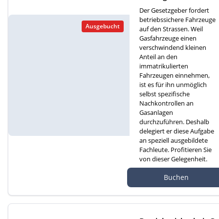
für Gasfahrzeuge (D)
Der Gesetzgeber fordert
betriebssichere Fahrzeuge
Ausgebucht
auf den Strassen. Weil
Gasfahrzeuge einen
verschwindend kleinen
Anteil an den
immatrikulierten
Fahrzeugen einnehmen,
ist es für ihn unmöglich
selbst spezifische
Nachkontrollen an
Gasanlagen
durchzuführen. Deshalb
delegiert er diese Aufgabe
an speziell ausgebildete
Fachleute. Profitieren Sie
von dieser Gelegenheit.
Autef Gmbh, Kreuzm
Buchen
atte 1D, 6260 Reiden