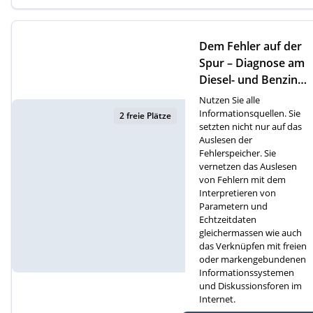
Dem Fehler auf der
Spur – Diagnose am
Diesel- und Benzinm
otor (D)
Nutzen Sie alle
Informationsquellen. Sie
2 freie Plätze
setzten nicht nur auf das
Auslesen der
Fehlerspeicher. Sie
vernetzen das Auslesen
von Fehlern mit dem
Interpretieren von
Parametern und
Echtzeitdaten
gleichermassen wie auch
das Verknüpfen mit freien
oder markengebundenen
Informationssystemen
und Diskussionsforen im
Internet.