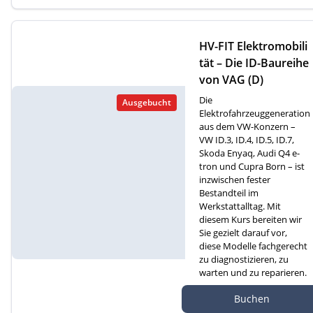
HV-FIT Elektromobili
tät – Die ID-Baureihe
von VAG (D)
Die
Ausgebucht
Elektrofahrzeuggeneration
aus dem VW-Konzern –
VW ID.3, ID.4, ID.5, ID.7,
Skoda Enyaq, Audi Q4 e-
tron und Cupra Born – ist
inzwischen fester
Bestandteil im
Werkstattalltag. Mit
diesem Kurs bereiten wir
Sie gezielt darauf vor,
diese Modelle fachgerecht
zu diagnostizieren, zu
warten und zu reparieren.
Autef GmbH, Kreuzm
Buchen
atte 1D, 6260 Reiden