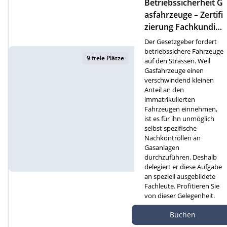
Betriebssicherheit G
asfahrzeuge – Zertifi
zierung Fachkundige
für Gasfahrzeuge (F)
Der Gesetzgeber fordert
betriebssichere Fahrzeuge
9 freie Plätze
auf den Strassen. Weil
Gasfahrzeuge einen
verschwindend kleinen
Anteil an den
immatrikulierten
Fahrzeugen einnehmen,
ist es für ihn unmöglich
selbst spezifische
Nachkontrollen an
Gasanlagen
durchzuführen. Deshalb
delegiert er diese Aufgabe
an speziell ausgebildete
Fachleute. Profitieren Sie
von dieser Gelegenheit.
Autef Gmbh, Kreuzm
Buchen
atte 1D, 6260 Reiden