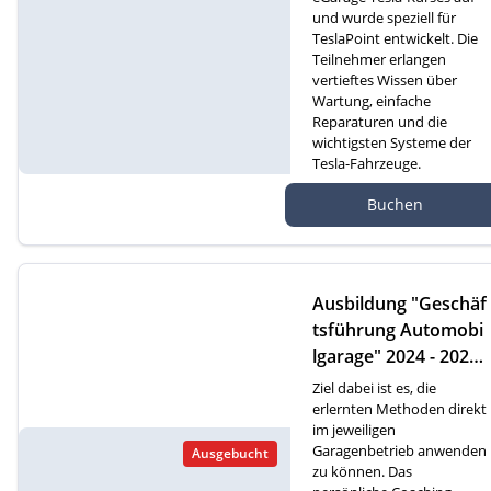
und wurde speziell für
TeslaPoint entwickelt. Die
Teilnehmer erlangen
vertieftes Wissen über
Wartung, einfache
Reparaturen und die
wichtigsten Systeme der
Tesla-Fahrzeuge.
Autef GmbH, Kreuzm
Buchen
atte 1D, 6260 Reiden
Ausbildung "Geschäf
tsführung Automobi
lgarage" 2024 - 2026
(D)
Ziel dabei ist es, die
erlernten Methoden direkt
im jeweiligen
Garagenbetrieb anwenden
Ausgebucht
zu können. Das