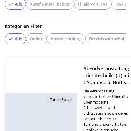
Alle
Autef GmbH, Reiden
Filiale von HAT
HAT But
Kategorien-Filter
Alle
Online
Abendschulung
Betriebswirtschaftli
Abendveranstaltung
"Lichttechnik" (D) mi
t Aumovio in Buttish
olz
Die Veranstaltung
vermittelt einen Überblick
17 freie Plätze
über moderne
Scheinwerfer- und
Lichtsysteme sowie deren
Besonderheiten. Die
Teilnehmenden erhalten
Einblicke in typische