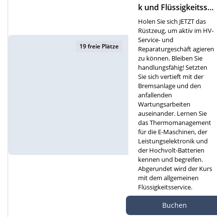
k und Flüssigkeitsser
vice (D)
Holen Sie sich JETZT das
Rüstzeug, um aktiv im HV-
Service- und
19 freie Plätze
Reparaturgeschäft agieren
zu können. Bleiben Sie
handlungsfähig! Setzten
Sie sich vertieft mit der
Bremsanlage und den
anfallenden
Wartungsarbeiten
auseinander. Lernen Sie
das Thermomanagement
für die E-Maschinen, der
Leistungselektronik und
der Hochvolt-Batterien
kennen und begreifen.
Abgerundet wird der Kurs
mit dem allgemeinen
Flüssigkeitsservice.
Autef Gmbh, Kreuzm
Buchen
atte 1D, 6260 Reiden