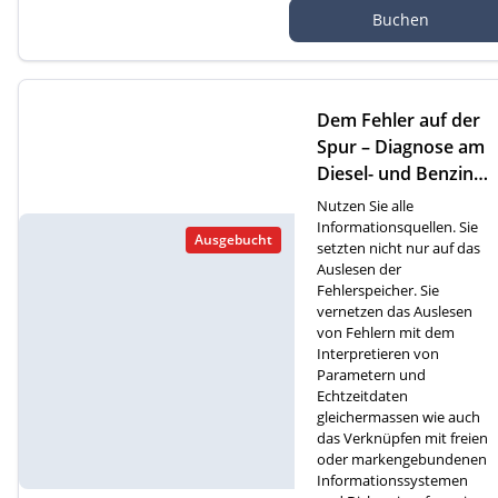
Autef Gmbh, Kreuzm
Buchen
atte 1D, 6260 Reiden
Dem Fehler auf der
Spur – Diagnose am
Diesel- und Benzinm
otor (F)
Nutzen Sie alle
Informationsquellen. Sie
Ausgebucht
setzten nicht nur auf das
Auslesen der
Fehlerspeicher. Sie
vernetzen das Auslesen
von Fehlern mit dem
Interpretieren von
Parametern und
Echtzeitdaten
gleichermassen wie auch
das Verknüpfen mit freien
oder markengebundenen
Informationssystemen