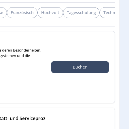
se
Französisch
Hochvolt
Tagesschulung
Technisch
ie deren Besonderheiten.
zsystemen und die
Buchen
att- und Serviceproz