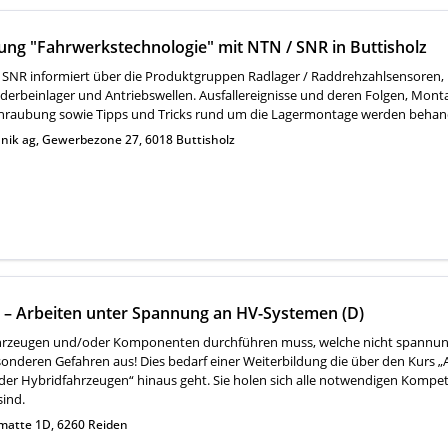
ng "Fahrwerkstechnologie" mit NTN / SNR in Buttisholz
/ SNR informiert über die Produktgruppen Radlager / Raddrehzahlsensoren,
ederbeinlager und Antriebswellen. Ausfallereignisse und deren Folgen, Mon
schraubung sowie Tipps und Tricks rund um die Lagermontage werden behand
hnik ag, Gewerbezone 27, 6018 Buttisholz
t – Arbeiten unter Spannung an HV-Systemen (D)
hrzeugen und/oder Komponenten durchführen muss, welche nicht spannung
sonderen Gefahren aus! Dies bedarf einer Weiterbildung die über den Kurs „A
oder Hybridfahrzeugen“ hinaus geht. Sie holen sich alle notwendigen Kompet
sind.
matte 1D, 6260 Reiden