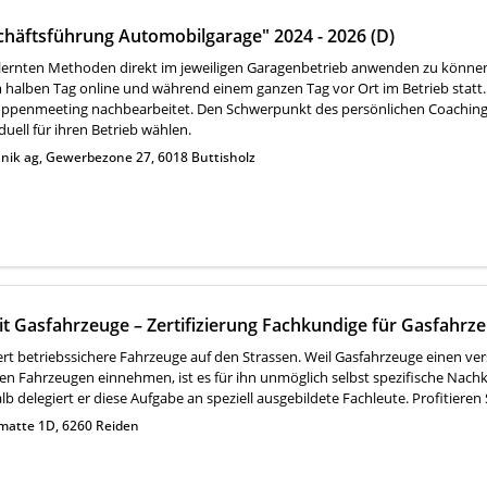
Ausbildung "Geschäftsführung Automobilgarage" 2024 - 2026 (D)
e erlernten Methoden direkt im jeweiligen Garagenbetrieb anwenden zu könne
 halben Tag online und während einem ganzen Tag vor Ort im Betrieb statt
uppenmeeting nachbearbeitet. Den Schwerpunkt des persönlichen Coaching
uell für ihren Betrieb wählen.
hnik ag, Gewerbezone 27, 6018 Buttisholz
it Gasfahrzeuge – Zertifizierung Fachkundige für Gasfahrze
rt betriebssichere Fahrzeuge auf den Strassen. Weil Gasfahrzeuge einen ve
en Fahrzeugen einnehmen, ist es für ihn unmöglich selbst spezifische Nach
 delegiert er diese Aufgabe an speziell ausgebildete Fachleute. Profitieren 
matte 1D, 6260 Reiden