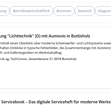
lung
Betriebswirtschaftlich
Bremsen
Deutsch
Diagno
ng "Lichttechnik" (D) mit Aumovio in Buttisholz
rmittelt einen Überblick über moderne Scheinwerfer- und Lichtsysteme sow
halten Einblicke in typische Fehlerbilder, die Zusammenhänge mit Assisten
l- und Kalibriergeräten im Werkstattalltag.
hnik ag, TechCenter, Gewerbezone 21, 6018 Buttisholz
Servicebook – Das digitale Serviceheft für moderne Werkst