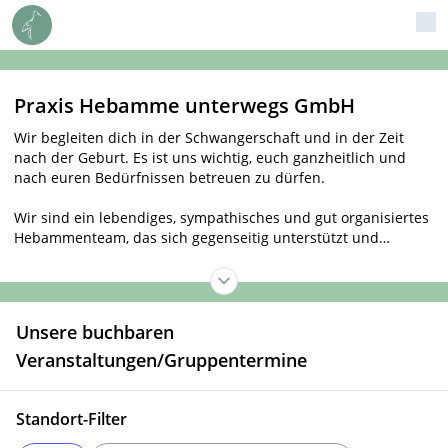
Praxis Hebamme unterwegs GmbH
Wir begleiten dich in der Schwangerschaft und in der Zeit
nach der Geburt. Es ist uns wichtig, euch ganzheitlich und
nach euren Bedürfnissen betreuen zu dürfen.
Wir sind ein lebendiges, sympathisches und gut organisiertes
Hebammenteam, das sich gegenseitig unterstützt und
ergänzt. Schwangere, Wöchnerinnen und Familien können
darauf vertrauen, von engagierten und erfahrenen
Hebammen begleitet zu werden.
Unsere buchbaren
Jetzt einen Termin online vereinbaren.
Veranstaltungen/Gruppentermine
Standort-Filter