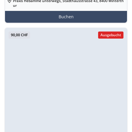
Praxis Hebamme unterwegs, Stadthausstrasse 43, 8400 Winterth
ur
Buchen
90,00 CHF
Ausgebucht