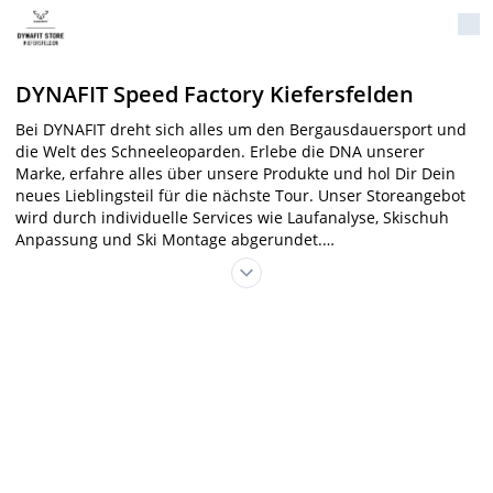
DYNAFIT Speed Factory Kiefersfelden
Bei DYNAFIT dreht sich alles um den Bergausdauersport und
die Welt des Schneeleoparden. Erlebe die DNA unserer
Marke, erfahre alles über unsere Produkte und hol Dir Dein
neues Lieblingsteil für die nächste Tour. Unser Storeangebot
wird durch individuelle Services wie Laufanalyse, Skischuh
Anpassung und Ski Montage abgerundet.
Ein besonderes Highlight: In unserer Ski Factory kannst Du
Deinen Ski selbst bauen – perfekt abgestimmt auf Deinen
Fahrstil und maßgeschneidert nach Deinen Vorstellungen und
Wünschen. Vom Shape über Material hin zum individuellen
Design ist alles möglich. Zusammen mit unseren Expert:innen
legst Du selbst Hand an, im Anschluss übernehmen wir das
Finetuning.