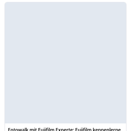
Fotowalk mit Fujifilm Experte: Fujifilm kennenlerne