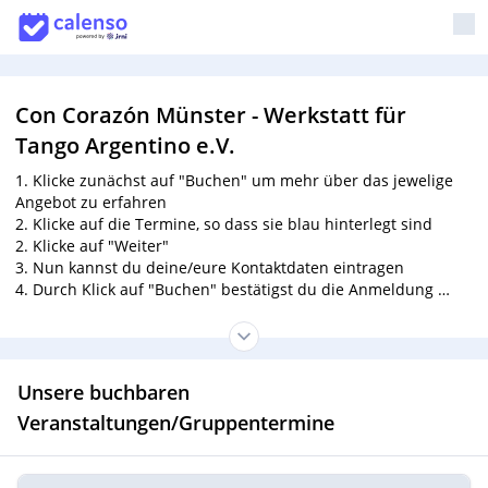
Con Corazón Münster - Werkstatt für
Tango Argentino e.V.
1. Klicke zunächst auf "Buchen" um mehr über das jewelige
Angebot zu erfahren
2. Klicke auf die Termine, so dass sie blau hinterlegt sind
2. Klicke auf "Weiter"
3. Nun kannst du deine/eure Kontaktdaten eintragen
4. Durch Klick auf "Buchen" bestätigst du die Anmeldung
5. Bitte nur
eine
Anmeldung pro Paar!
6. Bitte überweist die Kursgebühr
unter Angabe der
Kursbezeichnung
vor Kursbeginn auf das Konto des Vereins:
Unsere buchbaren
Con Corazon Werkstatt für Tango Argentino e. V.
IBAN: DE25 4036 1906 5179 1500 01
Veranstaltungen/Gruppentermine
BIC: GENODEM1IBB