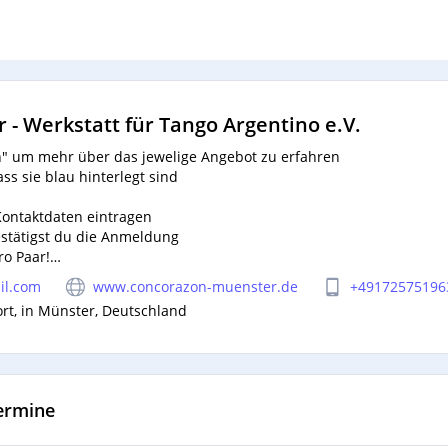
- Werkstatt für Tango Argentino e.V.
en" um mehr über das jewelige Angebot zu erfahren
ass sie blau hinterlegt sind
Kontaktdaten eintragen
estätigst du die Anmeldung
o Paar!
bühr
unter Angabe der Kursbezeichnung
vor Kursbeginn auf das Ko
il.com
www.concorazon-muenster.de
+49172575196
ort, in Münster, Deutschland
go Argentino e. V.
00 01
ermine