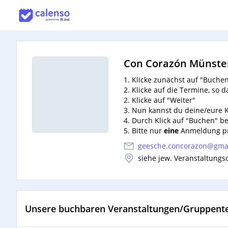
Con Corazón Münster 
1. Klicke zunächst auf "Buch
2. Klicke auf die Termine, so d
2. Klicke auf "Weiter"
3. Nun kannst du deine/eure 
4. Durch Klick auf "Buchen" b
5. Bitte nur
eine
Anmeldung pr
6. Bitte überweist die Kursge
geesche.concorazon@gma
siehe jew. Veranstaltungs
Con Corazon Werkstatt für Tan
IBAN: DE25 4036 1906 5179 15
BIC: GENODEM1IBB
Unsere buchbaren Veranstaltungen/Gruppent