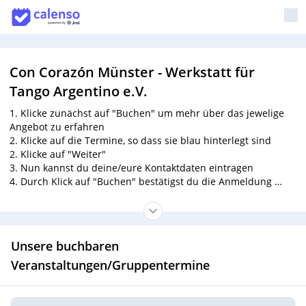
Con Corazón Münster - Werkstatt für
Tango Argentino e.V.
1. Klicke zunächst auf "Buchen" um mehr über das jewelige
Angebot zu erfahren
2. Klicke auf die Termine, so dass sie blau hinterlegt sind
2. Klicke auf "Weiter"
3. Nun kannst du deine/eure Kontaktdaten eintragen
4. Durch Klick auf "Buchen" bestätigst du die Anmeldung
5. Bitte nur
eine
Anmeldung pro Paar!
6. Bitte überweist die Kursgebühr
unter Angabe der
Kursbezeichnung
vor Kursbeginn auf das Konto des Vereins:
Unsere buchbaren
Con Corazon Werkstatt für Tango Argentino e. V.
IBAN: DE25 4036 1906 5179 1500 01
Veranstaltungen/Gruppentermine
BIC: GENODEM1IBB