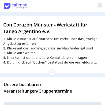
Con Corazón Münster - Werkstatt für
Tango Argentino e.V.
1. Klicke zunächst auf "Buchen" um mehr über das jewelige
Angebot zu erfahren
2. Klicke auf die Termine, so dass sie blau hinterlegt sind
2. Klicke auf "Weiter"
3. Nun kannst du deine/eure Kontaktdaten eintragen
4. Durch Klick auf "Buchen" bestätigst du die Anmeldung
5. Bitte nur
eine
Anmeldung pro Paar!
6. Bitte überweist die Kursgebühr
unter Angabe der
Kursbezeichnung
vor Kursbeginn auf das Konto des Vereins:
Unsere buchbaren
Con Corazon Werkstatt für Tango Argentino e. V.
IBAN: DE25 4036 1906 5179 1500 01
Veranstaltungen/Gruppentermine
BIC: GENODEM1IBB