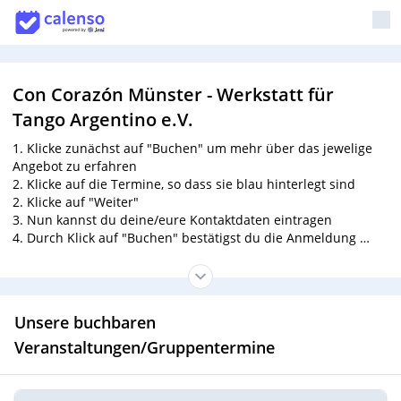
Con Corazón Münster - Werkstatt für
Tango Argentino e.V.
1. Klicke zunächst auf "Buchen" um mehr über das jewelige
Angebot zu erfahren
2. Klicke auf die Termine, so dass sie blau hinterlegt sind
2. Klicke auf "Weiter"
3. Nun kannst du deine/eure Kontaktdaten eintragen
4. Durch Klick auf "Buchen" bestätigst du die Anmeldung
5. Bitte nur
eine
Anmeldung pro Paar!
6. Bitte überweist die Kursgebühr
unter Angabe der
Kursbezeichnung
vor Kursbeginn auf das Konto des Vereins:
Unsere buchbaren
Con Corazon Werkstatt für Tango Argentino e. V.
IBAN: DE25 4036 1906 5179 1500 01
Veranstaltungen/Gruppentermine
BIC: GENODEM1IBB