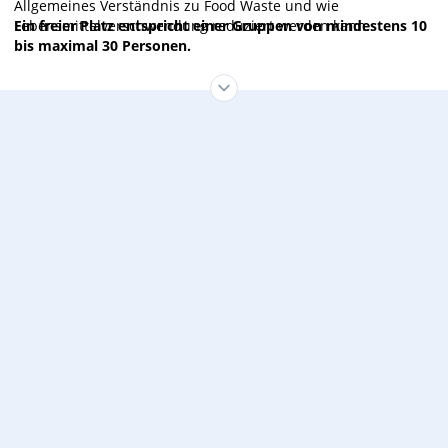
Allgemeines Verständnis zu Food Waste und wie
Lebensmittelverschwendung reduziert werden kann.
Ein freier Platz entspricht
einer Gruppen von mindestens 10
bis maximal 30 Personen
.